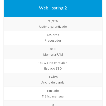
WebHosting 2
99,95%
Uptime garantizado
4 vCores
Procesador
8 GB
Memoria RAM
160 GB (no escalable)
Espacio SSD
1 Gb/s
Ancho de banda
Ilimitado
Tráfico mensual
8