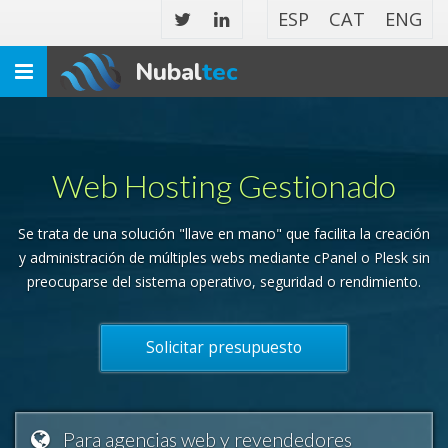
ESP
CAT
ENG
Nubal
tec
Toggle
navigation
Web Hosting Gestionado
Se trata de una solución "llave en mano" que facilita la creación
y administración de múltiples webs mediante cPanel o Plesk sin
preocuparse del sistema operativo, seguridad o rendimiento.
Solicitar presupuesto
Para agencias web y revendedores