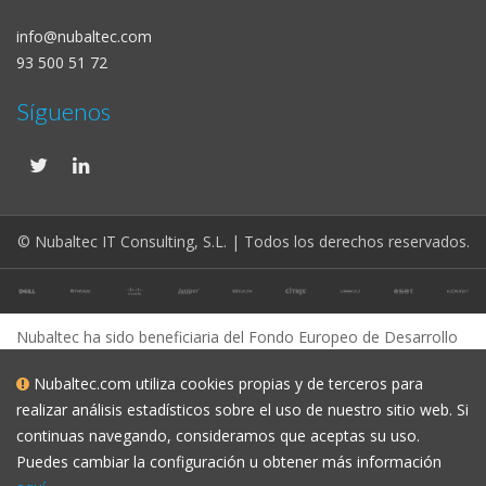
info@nubaltec.com
93 500 51 72
Síguenos
© Nubaltec IT Consulting, S.L. | Todos los derechos reservados.
Nubaltec ha sido beneficiaria del Fondo Europeo de Desarrollo
Regional cuyo objetivo es mejorar la competitividad de las
Nubaltec.com utiliza cookies propias y de terceros para
Pymes y gracias al cual ha puesto en marcha un Plan de
realizar análisis estadísticos sobre el uso de nuestro sitio web. Si
Marketing Digital Internacional con el objetivo de mejorar su
continuas navegando, consideramos que aceptas su uso.
posicionamiento online en mercados exteriores durante el año
Puedes cambiar la configuración u obtener más información
2023. Para ello ha contado con el apoyo del Programa XPANDE