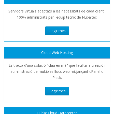
Servidors virtuals adaptats a les necessitats de cada client i
100% administrats per l'equip tècnic de Nubaltec.
Llegir més
Cloud Web Hosting
Es tracta d'una solució "clau en mà" que facilita la creació i
administració de múltiples llocs web mitjançant cPanel o
Plesk.
Llegir més
Public Cloud Datacenter