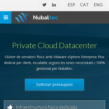
ESP
CAT
ENG
Nubal
tec
Toggle
navigation
Private Cloud Datacenter
Clúster de servidors físics amb VMware vSphere Enterprise Plus
dedicat per client, escalable segons les teves necessitats i 100%
gestionat per Nubaltec.
Sol·licitar pressupost
Infraestructura física dedicada