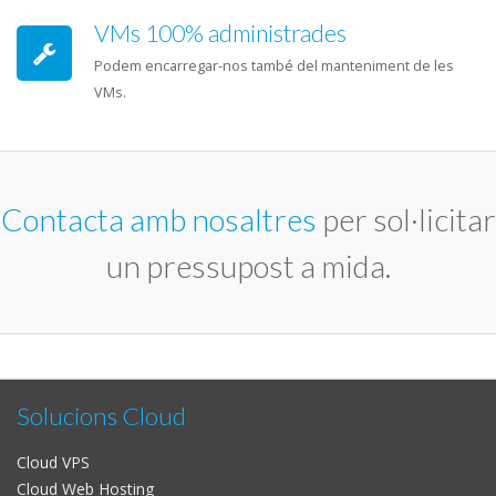
VMs 100% administrades
Podem encarregar-nos també del manteniment de les
VMs.
Contacta amb nosaltres
per sol·licitar
un pressupost a mida.
Solucions Cloud
Cloud VPS
Cloud Web Hosting