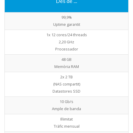
Des de ...
99,9%
Uptime garantit
1x 12 cores/24 threads
2,20 GHz
Processador
48 GB
Memòria RAM
2x 2 TB
(NAS compartit)
Datastores SSD
10 Gb/s
Ample de banda
Il·limitat
Tràfic mensual