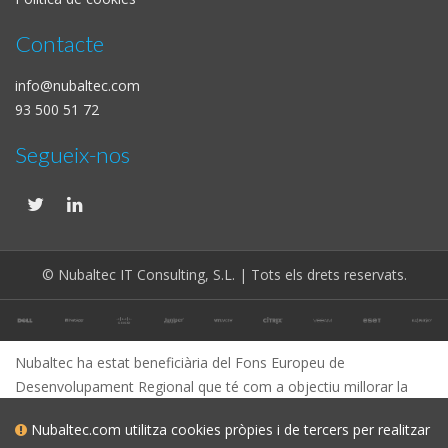
Contacte
info@nubaltec.com
93 500 51 72
Segueix-nos
© Nubaltec IT Consulting, S.L. | Tots els drets reservats.
Nubaltec ha estat beneficiària del Fons Europeu de
Desenvolupament Regional que té com a objectiu millorar la
competitivitat de les Pimes i gràcies al qual ha posat en marxa
Nubaltec.com utilitza cookies pròpies i de tercers per realitzar
un Pla de Màrqueting Digital Internacional amb l'objectiu de