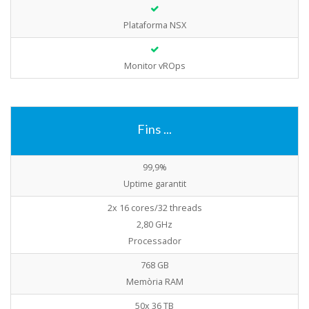
Plataforma NSX
Monitor vROps
Fins ...
99,9%
Uptime garantit
2x 16 cores/32 threads
2,80 GHz
Processador
768 GB
Memòria RAM
50x 36 TB