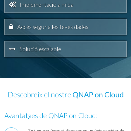
Implementació a mida
Accés segur a les teves dades
Solució escalable
Descobreix el nostre
QNAP on Cloud
Avantatges de QNAP on Cloud:
Tot en un:
Permet disposar en un únic servidor de