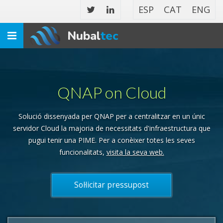
ESP
CAT
ENG
Nubal
tec
Toggle
navigation
QNAP on Cloud
Solució dissenyada per QNAP per a centralitzar en un únic
servidor Cloud la majoria de necessitats d'infraestructura que
pugui tenir una PIME. Per a conèixer totes les seves
funcionalitats,
visita la seva web.
Sol·licitar pressupost