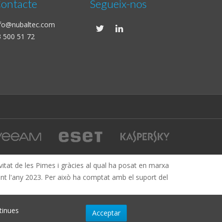
ontacte
Segueix-nos
nfo@nubaltec.com
 500 51 72
tat de les Pimes i gràcies al qual ha posat en marxa
ant l'any 2023. Per això ha comptat amb el suport del
ntinues
Acceptar