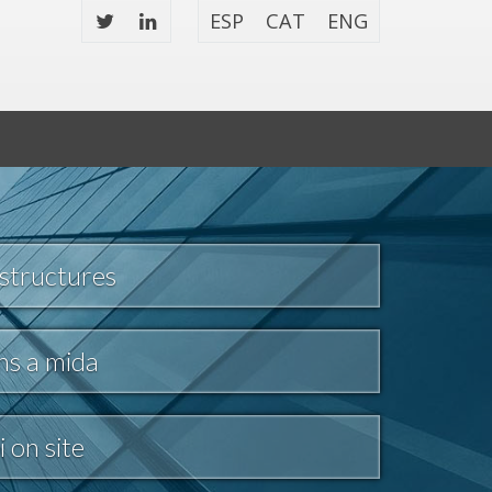
ESP
CAT
ENG
estructures
s a mida
 on site