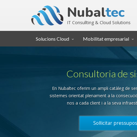
Nubal
tec
IT Consullting & Cloud Solutions
Solucions Cloud
Mobilitat empresarial
Consultoria de s
En Nubaltec oferim un ampli catàleg de ser
sistemes orientat plenament a la consecució
nos a cada client i a la seva infraes
Sol·licitar pressupos