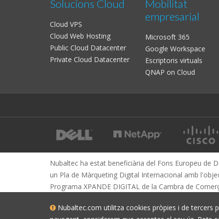
Solucions Cloud
Mobilitat
empresarial
Cloud VPS
Cloud Web Hosting
Microsoft 365
Public Cloud Datacenter
Google Workspace
Private Cloud Datacenter
Escriptoris virtuals
QNAP on Cloud
Nubaltec ha estat beneficiària del Fons Europeu de D
un Pla de Màrqueting Digital Internacional amb l'obje
Programa XPANDE DIGITAL de la Cambra de Comerç
Nubaltec.com utilitza cookies pròpies i de tercers pe