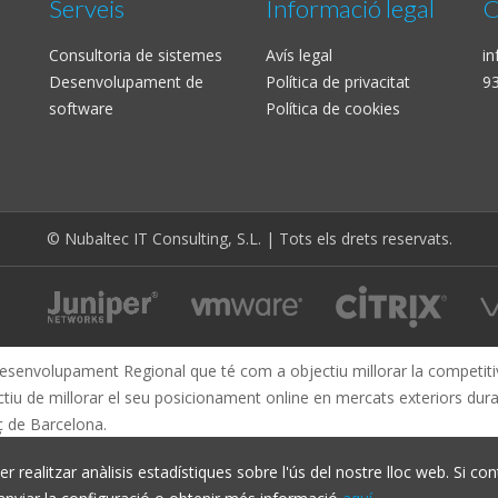
Serveis
Informació legal
C
Consultoria de sistemes
Avís legal
i
Desenvolupament de
Política de privacitat
93
software
Política de cookies
© Nubaltec IT Consulting, S.L. | Tots els drets reservats.
esenvolupament Regional que té com a objectiu millorar la competitivi
ctiu de millorar el seu posicionament online en mercats exteriors dur
 de Barcelona.
r realitzar anàlisis estadístiques sobre l'ús del nostre lloc web. Si co