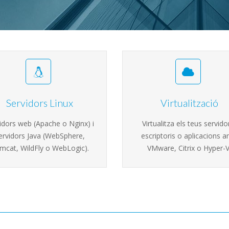
Servidors Linux
Virtualització
idors web (Apache o Nginx) i
Virtualitza els teus servido
ervidors Java (WebSphere,
escriptoris o aplicacions 
mcat, WildFly o WebLogic).
VMware, Citrix o Hyper-V