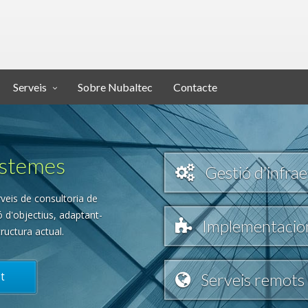
Serveis
Sobre Nubaltec
Contacte
istemes
Gestió d'infra
veis de consultoria de
 d'objectius, adaptant-
Implementacion
tructura actual.
t
Serveis remots i