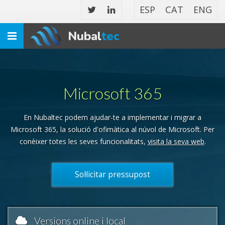
ESP
CAT
ENG
Nubal
tec
Toggle
navigation
Microsoft 365
En Nubaltec podem ajudar-te a implementar i migrar a
Microsoft 365, la solució d'ofimàtica al núvol de Microsoft. Per
conèixer totes les seves funcionalitats,
visita la seva web
.
Sol·licitar pressupost
Versions online i local