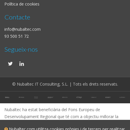
Política de cookies
Contacte
info@nubaltec.com
93 500 51 72
Segueix-nos
© Nubaltec IT Consulting, S.L. | Tots els drets reservats.
Nubaltec ha estat beneficiària del Fons Europeu de
Desenvolupament Regional que té com a objectiu millorar la
competitivitat de les Pimes i gràcies al qual ha posat en marxa
Nubaltec.com utilitza cookies pròpies i de tercers per realitzar